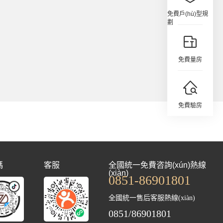
免費戶(hù)型規
劃
免費量房
免費驗房
碼
客服
全國統一免費咨詢(xún)熱線
(xiàn)
0851-86901801
全國統一售后客服熱線(xiàn)
0851/86901801