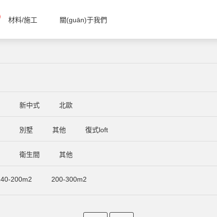
材料/施工
關(guān)于我們
代
新中式
北歐
居
別墅
其他
復式loft
廳
衛生間
其他
140-200m2
200-300m2