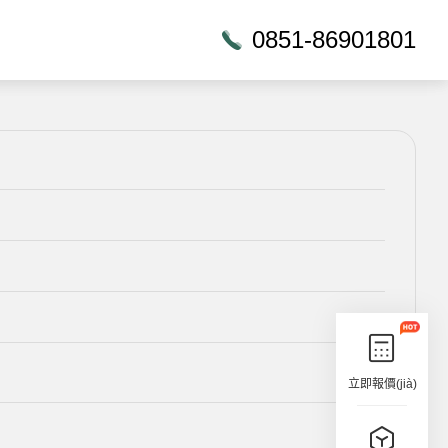
0851-86901801
立即報價(jià)