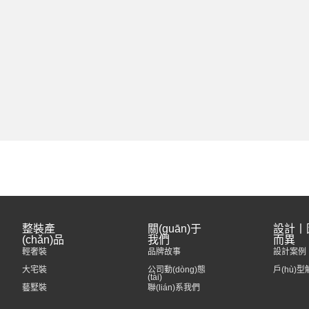
整裝產
關(guān)于
設計丨
(chǎn)品
我們
而異
輕奢裝
品牌故事
設計案例
大宅裝
公司動(dòng)態
戶(hù)
(tài)
藝墅裝
聯(lián)系我們