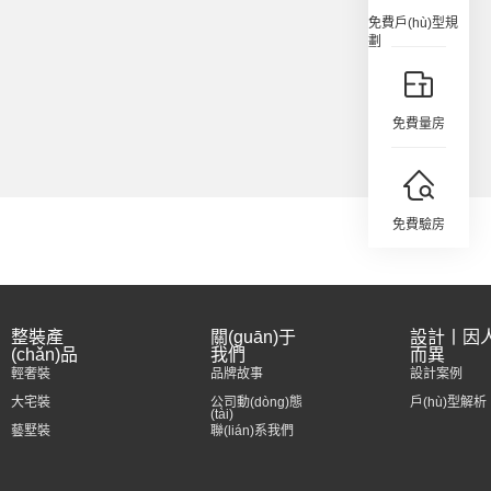
免費戶(hù)型規
劃
免費量房
免費驗房
整裝產
關(guān)于
設計丨因
(chǎn)品
我們
而異
輕奢裝
品牌故事
設計案例
大宅裝
公司動(dòng)態
戶(hù)型解析
(tài)
藝墅裝
聯(lián)系我們