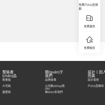
免費戶(hù)型規
劃
免費量房
免費驗房
整裝產
關(guān)于
設計丨因
(chǎn)品
我們
而異
輕奢裝
品牌故事
設計案例
大宅裝
公司動(dòng)態
戶(hù)型解析
(tài)
藝墅裝
聯(lián)系我們