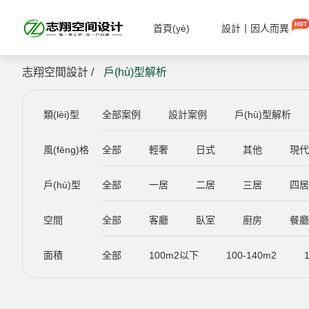
首頁(yè)
設計丨因人而異
志翔空間設計 /
戶(hù)型解析
類(lèi)型
全部案例
設計案例
戶(hù)型解析
風(fēng)格
全部
輕奢
日式
其他
現
戶(hù)型
全部
一居
二居
三居
四
空間
全部
客廳
臥室
廚房
餐
面積
全部
100m2以下
100-140m2