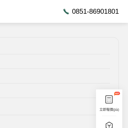
0851-86901801
立即報價(jià)