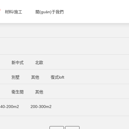
材料/施工
關(guān)于我們
代
新中式
北歐
居
別墅
其他
復式loft
廳
衛生間
其他
140-200m2
200-300m2