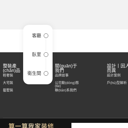
客廳
臥室
整裝產
關(guān)于
設計丨因
(chǎn)品
我們
而異
衛生間
輕奢裝
品牌故事
設計案例
大宅裝
公司動(dòng)態
戶(hù)型解析
(tài)
藝墅裝
聯(lián)系我們