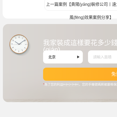
上一篇案例【貴陽(yáng)裝修公司丨
風(fēng)效果案例分享】
我家裝成這樣要花多少
(qián)
免
*
為了您的利益，您的手機號碼將被嚴格保