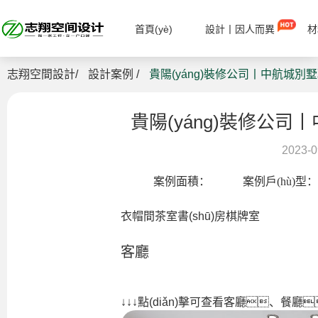
首頁(yè)
設計丨因人而異
材
志翔空間設計/
設計案例 /
貴陽(yáng)裝修公司丨中航城別墅
貴陽(yáng)裝修公司
2023-0
案例面積：
案例戶(hù)型：
衣帽間茶室書(shū)房棋牌室
客廳
↓
↓
↓
點(diǎn)擊可查看客廳、餐廳