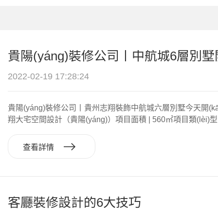
2022-02-19 17:28:24
貴陽(yáng)裝修公司丨貴州志翔裝飾中航城六層別墅今天開(kāi)
翔大宅空間設計（貴陽(yáng)）項目面積 | 560㎡項目類(lèi)型 | 別
查看詳情
客廳裝修設計的6大技巧