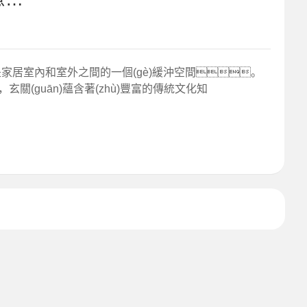
，是家居室內和室外之間的一個(gè)緩沖空間。
，玄關(guān)蘊含著(zhù)豐富的傳統文化知