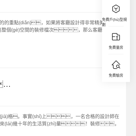
免費戶(hù)型規
的的重點(diǎn)，如果將客廳設計得非常精美的話
劃
提高整個(gè)空間的裝修檔次，那么客廳裝潢設
免費量房
免費驗房
裝修，找對設計師最重要？
jià)格。事實(shí)上，一名合格的設計師在
lái)幾十年的生活質(zhì)量！裝修，