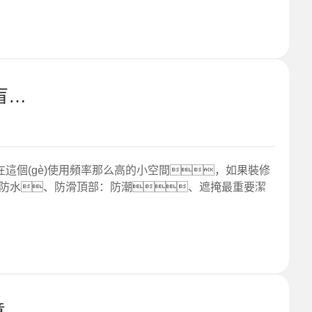
貴陽(yáng)裝修公司|衛生間裝修知識盲點(diǎn)，不說(shuō)你知道嗎？
在這個(gè)使用頻率那么高的小空間，如果裝修
面：注意防水、防滑頂部：防潮、遮掩最重要潔
貴陽(yáng)裝修公司|玄關(guān)什么意思？玄關(guān)裝修注意事項！