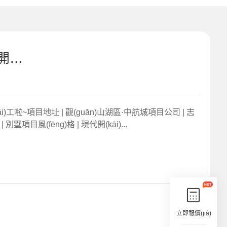
貴陽(yáng)裝修公司丨中航城6層別墅開(kāi)工啦
工啦~項目地址 | 觀(guān)山湖區·中航城項目公司 | 志
墅項目風(fēng)格 | 現代開(kāi)...
立即報價(jià)