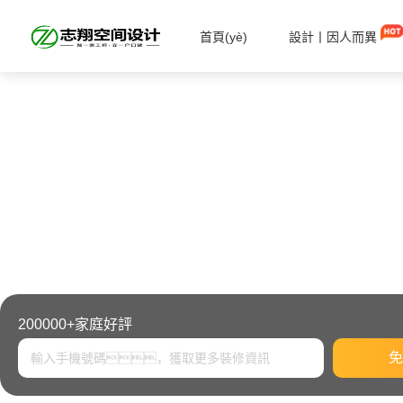
首頁(yè)
設計丨因人而異
200000+家庭好評
免